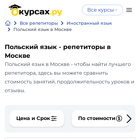
Все курсы
Нейросеть
Все курсы
Все репетиторы
Иностранный язык
Нейросеть и ИИ
и ИИ
Польский язык в Москве
Курсы по
Программирование
искусственному
Польский язык - репетиторы в
интеллекту
Москве
Бизнес
Курсы по нейросетям
Польский язык в Москве - чтобы найти лучшего
и
Бесплатно
репетитора, здесь вы можете сравнить
финансы
стоимость занятий, продолжительность уроков и
отзывы.
Дизайн
Аналитика
Цена и Срок
По стоимости
Видео,