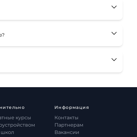
е?
нительно
Информация
атные курсы
Контакты
доустройством
Партнерам
 школ
Вакансии