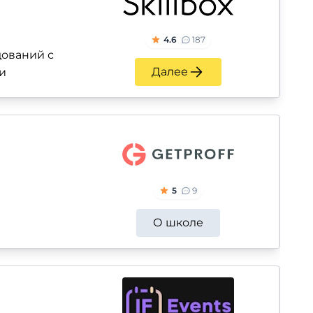
4.6
187
ований с
Далее
и
5
9
О школе