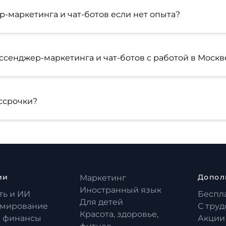
-маркетинга и чат-ботов если нет опыта?
сенджер-маркетинга и чат-ботов с работой в Москв
ссрочки?
ии
Допол
Маркетинг
Иностранный язык
ть и ИИ
Беспл
Для детей
мирование
С тру
Красота, здоровье,
и финансы
Акции