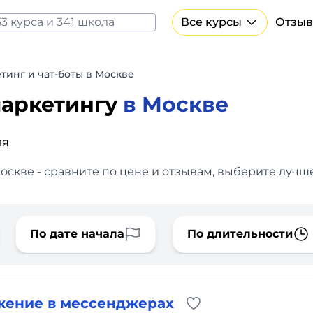
Все курсы
Отзыв
Все курсы Нейросеть и ИИ
Курсы по искусственному интеллекту
инг и чат-боты в Москве
Курсы по нейросетям
маркетингу
в Москве
Бесплатно
ля
оскве - сравните по цене и отзывам, выберите лучше
По дате начала
По длительности
ижение в мессенджерах