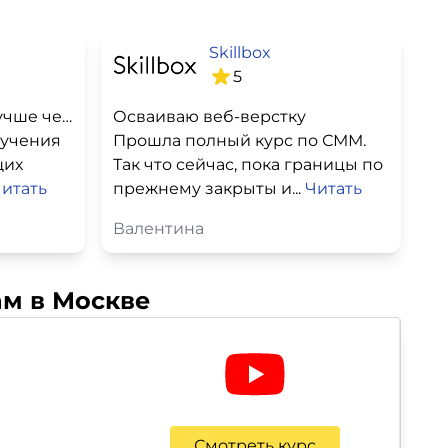
Skillbox
5
Очень хорошее. Даже лучше чем ожидалось
Осваиваю веб-верстку
зучения
Прошла полный курс по СММ.
щих
Так что сейчас, пока границы по
итать
прежнему закрыты и...
Читать
Валентина
ам в Москве
Смотреть курс