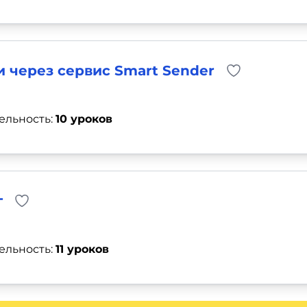
и через сервис Smart Sender
ельность:
10 уроков
г
ельность:
11 уроков