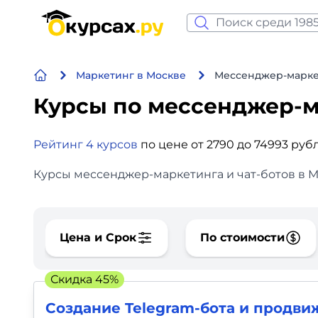
Нейросеть и ИИ
Маркетинг в Москве
Мессенджер-маркет
Программирование
Курсы по мессенджер-
Бизнес и финансы
Рейтинг 4 курсов
по цене от 2790 до 74993 руб
Дизайн
Курсы мессенджер-маркетинга и чат-ботов в М
Аналитика
Видео, фото, аудио
Цена и Срок
По стоимости
Маркетинг
Скидка 45%
Иностранный язык
Создание Telegram-бота и продв