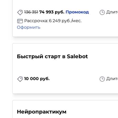
Для детей
136 351
74 993 руб.
Промокод
Длит
Красота, здоровье, фитнес
Рассрочка: 6 249 руб./мес.
Оформить
Психология и саморазвитие
Прочее
Быстрый старт в Salebot
Репетиторы
Тесты на профориентацию
10 000 руб.
Длит
Нейропрактикум