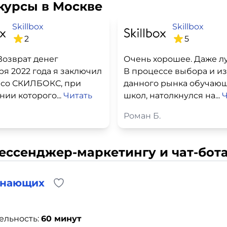
курсы в Москве
Skillbox
Skillbox
2
5
Возврат денег
ря 2022 года я заключил
В процессе выбора и и
 со СКИЛБОКС, при
данного рынка обучаю
ии которого...
Читать
школ, натолкнулся на...
Ч
Роман Б.
ессенджер-маркетингу и чат-бот
инающих
ельность:
60 минут