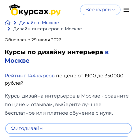
Все курсы
Нейросеть
Все курсы
Дизайн в Москве
Нейросеть и ИИ
и ИИ
Дизайн интерьеров в Москве
Курсы по
Обновлено 29 июля 2026.
Программирование
искусственному
Курсы по дизайну интерьера
в
интеллекту
Бизнес
Москве
Курсы по нейросетям
и
Бесплатно
Рейтинг 144 курсов
по цене от 1900 до 350000
финансы
рублей
Дизайн
Курсы дизайна интерьеров в Москве - сравните
по цене и отзывам, выберите лучшее
Аналитика
бесплатное или платное обучение с нуля.
Видео,
Фитодизайн