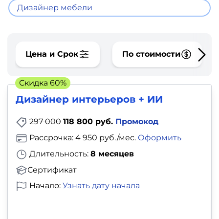
фото,
Дизайнер мебели
аудио
Маркетинг
Цена и Срок
По стоимости
Иностранный
язык
Скидка 60%
Дизайнер интерьеров + ИИ
Для
297 000
118 800 руб.
Промокод
детей
Рассрочка: 4 950 руб./мес.
Оформить
Красота,
Длительность:
8 месяцев
здоровье,
Сертификат
фитнес
Начало:
Узнать дату начала
Психология