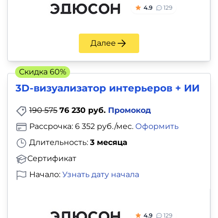
и
4.9
129
саморазвитие
Прочее
Далее
Репетиторы
Скидка 60%
3D-визуализатор интерьеров + ИИ
Тесты
на
190 575
76 230 руб.
Промокод
профориентацию
Рассрочка: 6 352 руб./мес.
Оформить
Длительность:
3 месяца
Сертификат
Начало:
Узнать дату начала
4.9
129