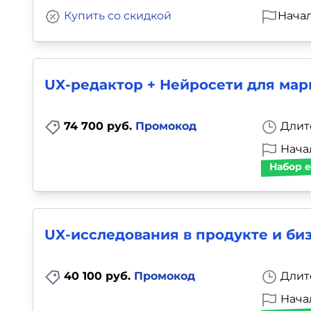
Купить со скидкой
Начал
UX-редактор + Нейросети для мар
74 700 руб.
Промокод
Длит
Начал
Набор е
UX-исследования в продукте и би
40 100 руб.
Промокод
Длит
Начал