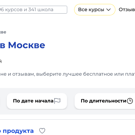
Все курсы
Отзыв
Все курсы Нейросеть и ИИ
Курсы по искусственному интеллекту
кве
Курсы по нейросетям
в Москве
Бесплатно
й
ене и отзывам, выберите лучшее бесплатное или пла
По дате начала
По длительности
 продукта