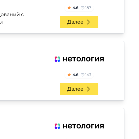
4.6
187
ований с
Далее
и
4.6
143
Далее