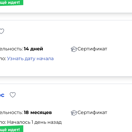
щё идет!
ельность:
14 дней
Сертификат
ло:
Узнать дату начала
рс
ельность:
18 месяцев
Сертификат
о: Началось 1 день назад
щё идет!