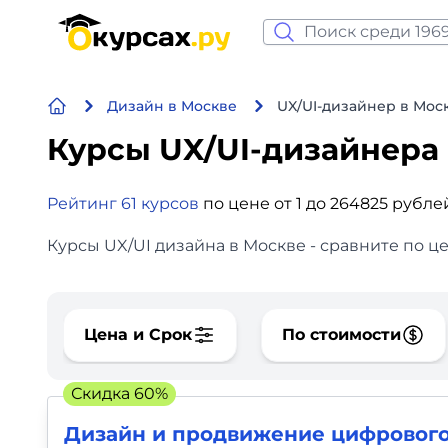
Нейросеть и ИИ
Дизайн в Москве
UX/UI-дизайнер в Мос
Программирование
Курсы UX/UI-дизайнера
Бизнес и финансы
Рейтинг 61 курсов
по цене от 1 до 264825 рубле
Дизайн
Курсы UX/UI дизайна в Москве - сравните по ц
Аналитика
Видео, фото, аудио
Цена и Срок
По стоимости
Маркетинг
Скидка 60%
Иностранный язык
Дизайн и продвижение цифрового