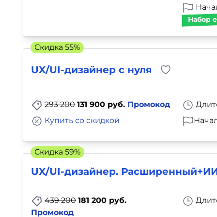
Начал
Набор е
Скидка 55%
UX/UI-дизайнер с нуля
293 200
131 900 руб.
Промокод
Длит
Купить со скидкой
Начал
Скидка 59%
UX/UI-дизайнер. Расширенный+И
439 200
181 200 руб.
Длит
Промокод