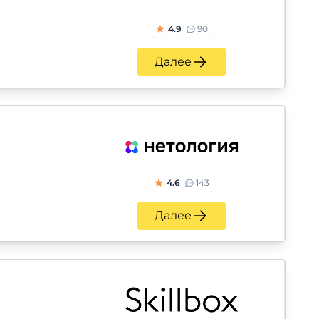
4.9
90
Далее
4.6
143
Далее