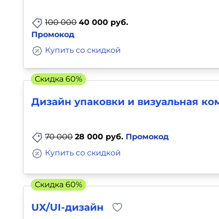
Для детей
100 000
40 000 руб.
Промокод
Красота, здоровье, фитнес
Купить со скидкой
Психология и саморазвитие
Скидка 60%
Прочее
Дизайн упаковки и визуальная к
Репетиторы
70 000
28 000 руб.
Промокод
Тесты на профориентацию
Купить со скидкой
Скидка 60%
UX/UI-дизайн