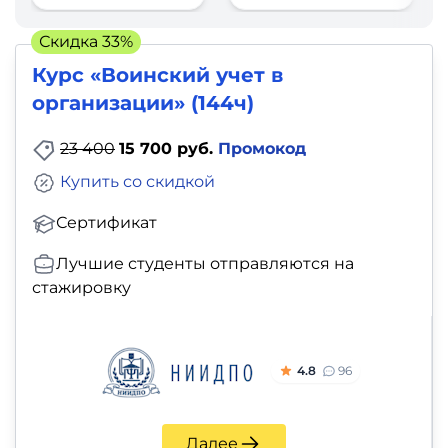
фото,
аудио
Скидка 33%
Курс «Воинский учет в
Маркетинг
организации» (144ч)
Иностранный
23 400
15 700 руб.
Промокод
язык
Купить со скидкой
Для
Сертификат
детей
Лучшие студенты отправляются на
стажировку
Красота,
здоровье,
фитнес
4.8
96
Психология
Далее