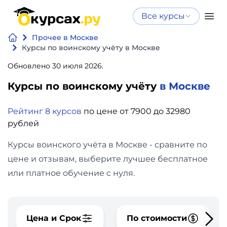
Все курсы
Нейросеть
Все курсы
Прочее в Москве
Нейросеть и ИИ
и ИИ
Курсы по воинскому учёту в Москве
Курсы по
Обновлено 30 июля 2026.
Программирование
искусственному
Курсы по воинскому учёту
в Москве
интеллекту
Бизнес
Курсы по нейросетям
Рейтинг 8 курсов
по цене от 7900 до 32980
и
Бесплатно
рублей
финансы
Курсы воинского учёта в Москве - сравните по
Дизайн
цене и отзывам, выберите лучшее бесплатное
или платное обучение с нуля.
Аналитика
Видео,
Цена и Срок
По стоимости