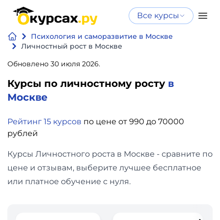
Все курсы
Нейросеть
Все курсы
Психология и саморазвитие в Москве
Нейросеть и ИИ
и ИИ
Личностный рост в Москве
Курсы по
Обновлено 30 июля 2026.
Программирование
искусственному
Курсы по личностному росту
в
интеллекту
Бизнес
Москве
Курсы по нейросетям
и
Бесплатно
Рейтинг 15 курсов
по цене от 990 до 70000
финансы
рублей
Дизайн
Курсы Личностного роста в Москве - сравните по
цене и отзывам, выберите лучшее бесплатное
Аналитика
или платное обучение с нуля.
Видео,