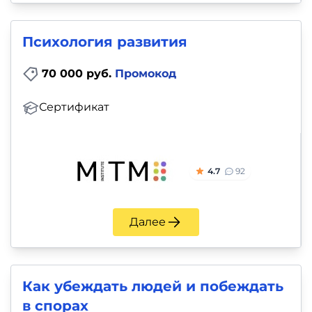
и
саморазвитие
Психология развития
Прочее
70 000 руб.
Промокод
Репетиторы
Сертификат
Тесты
на
4.7
92
профориентацию
Далее
Как убеждать людей и побеждать
в спорах