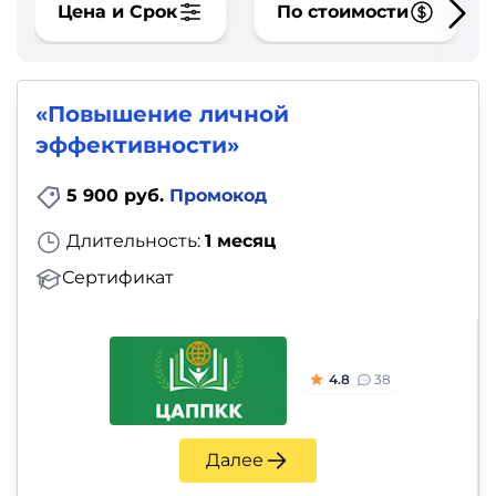
фото,
Цена и Срок
По стоимости
аудио
Маркетинг
«Повышение личной
эффективности»
Иностранный
язык
5 900 руб.
Промокод
Длительность:
1 месяц
Для
Сертификат
детей
Красота,
здоровье,
4.8
38
фитнес
Далее
Психология