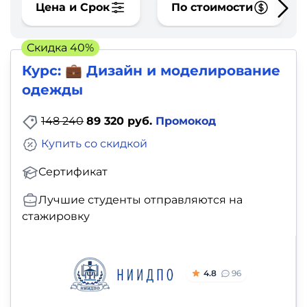
фото,
Цена и Срок
По стоимости
аудио
Скидка 40%
Маркетинг
Курс: 💼 Дизайн и моделирование
одежды
Иностранный
язык
148 240
89 320 руб.
Промокод
Купить со скидкой
Для
Сертификат
детей
Лучшие студенты отправляются на
Красота,
стажировку
здоровье,
фитнес
4.8
96
Психология