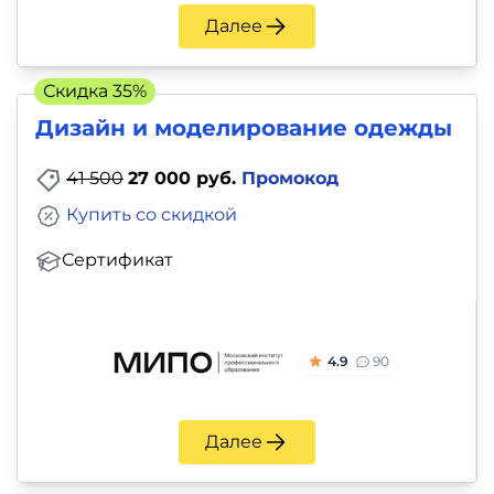
и
Далее
саморазвитие
Скидка 35%
Прочее
Дизайн и моделирование одежды
Репетиторы
41 500
27 000 руб.
Промокод
Тесты
Купить со скидкой
на
Сертификат
профориентацию
4.9
90
Далее