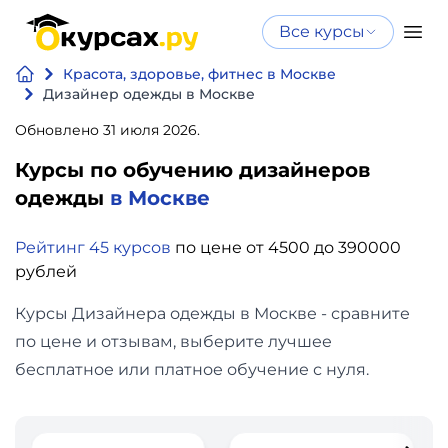
Все курсы
Нейросеть
Все курсы
Красота, здоровье, фитнес в Москве
Нейросеть и ИИ
и ИИ
Дизайнер одежды в Москве
Курсы по
Обновлено 31 июля 2026.
Программирование
искусственному
Курсы по обучению дизайнеров
интеллекту
Бизнес
одежды
в Москве
Курсы по нейросетям
и
Бесплатно
Рейтинг 45 курсов
по цене от 4500 до 390000
финансы
рублей
Дизайн
Курсы Дизайнера одежды в Москве - сравните
по цене и отзывам, выберите лучшее
Аналитика
бесплатное или платное обучение с нуля.
Видео,