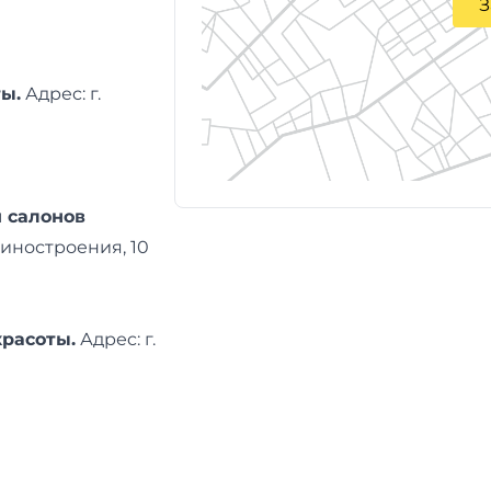
З
ты.
Адреc: г.
я салонов
ашиностроения, 10
красоты.
Адреc: г.