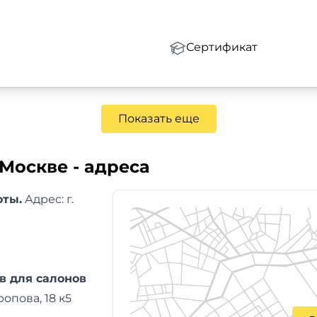
Сертификат
Показать еще
Москве - адреса
оты.
Адреc: г.
ов для салонов
ропова, 18 к5