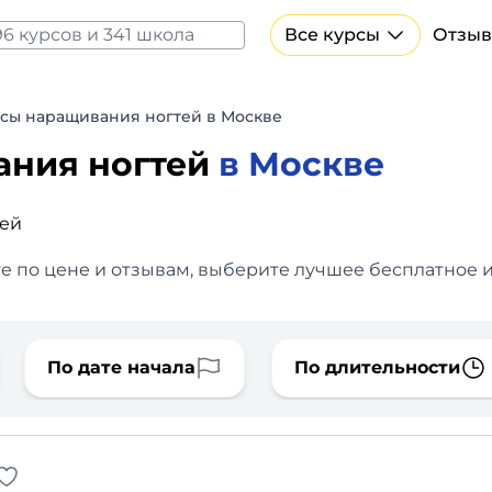
Все курсы
Отзыв
Все курсы Нейросеть и ИИ
Курсы по искусственному интеллекту
сы наращивания ногтей в Москве
Курсы по нейросетям
ания ногтей
в Москве
Бесплатно
лей
е по цене и отзывам, выберите лучшее бесплатное и
По дате начала
По длительности