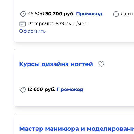
Для детей
45 800
30 200 руб.
Промокод
Длит
Красота, здоровье, фитнес
Рассрочка: 839 руб./мес.
Оформить
Психология и саморазвитие
Прочее
Курсы дизайна ногтей
Репетиторы
Тесты на профориентацию
12 600 руб.
Промокод
Мастер маникюра и моделировани