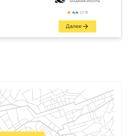
4.4
91
Далее