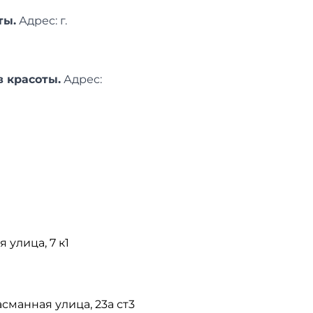
ты.
Адреc: г.
в красоты.
Адреc:
я улица, 7 к1
асманная улица, 23а ст3