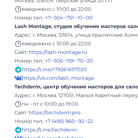
Москва, 125009, Тверская улица, 20 ст1
ежедневно с 10:00 до 22:00
Номер тел.:
+7‒924‒751‒10‒00
Lash Montage, студия обучения мастеров сал
Адреc: г. Москва, 121614, улица Крылатские Холмы
ежедневно с 10:00 до 22:00
Сайт:
https://lash-montage.ru
Номер тел.:
+7‒926‒159‒70‒20
https://t.me/+79261697020
https://vk.com/lash_montage
Techderm, центр обучения мастеров для сало
Адреc: г. Москва, 127051, Малый Каретный переул
пн - пт с 10:00 до 19:00
Сайт:
https://techderm.pro
Номер тел.:
+7 (495) 960‒92‒22
https://t.me/techderm