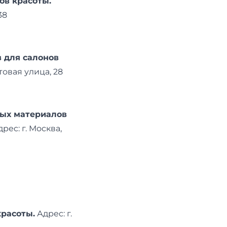
ов красоты.
38
в для салонов
товая улица, 28
ных материалов
дреc: г. Москва,
красоты.
Адреc: г.