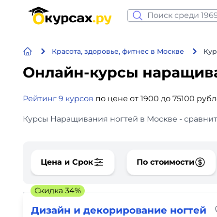
Нейросеть и ИИ
Красота, здоровье, фитнес в Москве
Кур
Программирование
Онлайн-курсы наращив
Бизнес и финансы
Рейтинг 9 курсов
по цене от 1900 до 75100 руб
Дизайн
Курсы Наращивания ногтей в Москве - сравнит
Аналитика
Видео, фото, аудио
Цена и Срок
По стоимости
Маркетинг
Скидка 34%
Иностранный язык
Дизайн и декорирование ногтей