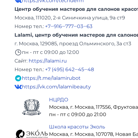
https://vk.com/techderm
Центр обучения мастеров для салонов красо
Москва, 111020, 2-я Синичкина улица, 9а ст9
Номер тел.:
+7‒916‒777‒03‒63
Lalami, центр обучения мастеров для салоно
г. Москва, 129085, проезд Ольминского, 3а ст3
пн - пт с 09:00 до 12:00
Сайт:
https://lalami.ru
Номер тел.:
+7 (495) 642‒45‒48
https://t.me/lalamirubot
https://vk.com/lalamibeauty
НЦРДО
Москва, г. Москва, 117556, Фруктова
пн - пт с 09:00 до 21:00
Школа красоты Эколь
Москва, г. Москва, 107078, Новая Б