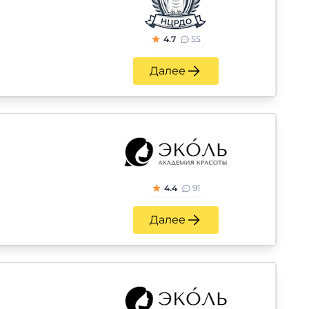
4.7
55
Далее
4.4
91
Далее