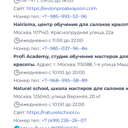
пн - чт с 09:00 до 18:00
Сайт:
https://revlonproalwayson.com
Номер тел.:
+7‒985‒993‒53‒96
Hairisma, центр обучения для салонов красо
Москва, 107140, Краснопрудная улица, 22а
ежедневно с 11:00 до 22:00
Номер тел.:
+7‒985‒037‒96‒84
Profi Academy, студия обучения мастеров дл
красоты.
Адреc: г. Москва, 115088, 1-я улица М
ежедневно с 10:00 до 20:00
Номер тел.:
+7‒968‒995‒58‒89
Naturel school, школа мастеров для салонов 
Москва, 125040, улица Верхняя, 20 к1
ежедневно с 10:00 до 22:00
Сайт:
https://naturelschool.ru
Номер тел.:
+7 (499) 226‒26‒07