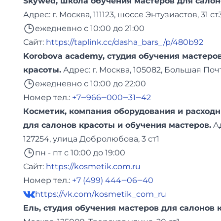
Skywed, школа обучения мастеров для салон
Адреc: г. Москва, 111123, шоссе Энтузиастов, 31 ст
ежедневно с 10:00 до 21:00
Сайт:
https://taplink.cc/dasha_bars_/p/480b92
Korobova academy, студия обучения мастеро
красоты.
Адреc: г. Москва, 105082, Большая Поч
ежедневно с 10:00 до 22:00
Номер тел.:
+7‒966‒000‒31‒42
Косметик, компания оборудования и расход
для салонов красоты и обучения мастеров.
А
127254, улица Добролюбова, 3 ст1
пн - пт с 10:00 до 19:00
Сайт:
https://kosmetik.com.ru
Номер тел.:
+7 (499) 444‒06‒40
https://vk.com/kosmetik_com_ru
Ель, студия обучения мастеров для салонов 