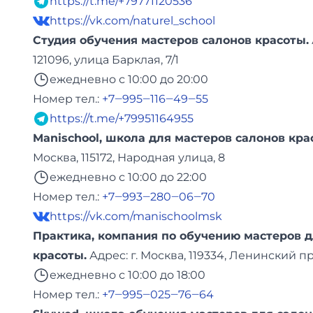
https://t.me/+79771120536
https://vk.com/naturel_school
Студия обучения мастеров салонов красоты.
121096, улица Барклая, 7/1
ежедневно с 10:00 до 20:00
Номер тел.:
+7‒995‒116‒49‒55
https://t.me/+79951164955
Manischool, школа для мастеров салонов кра
Москва, 115172, Народная улица, 8
ежедневно с 10:00 до 22:00
Номер тел.:
+7‒993‒280‒06‒70
https://vk.com/manischoolmsk
Практика, компания по обучению мастеров д
красоты.
Адреc: г. Москва, 119334, Ленинский пр
ежедневно с 10:00 до 18:00
Номер тел.:
+7‒995‒025‒76‒64